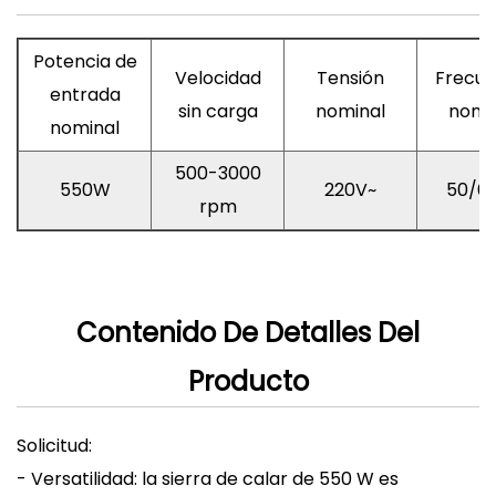
Potencia de
Velocidad
Tensión
Frecue
entrada
sin carga
nominal
nomi
nominal
500-3000
550W
220V~
50/6
rpm
Contenido De Detalles Del
Producto
Solicitud:
- Versatilidad: la sierra de calar de 550 W es