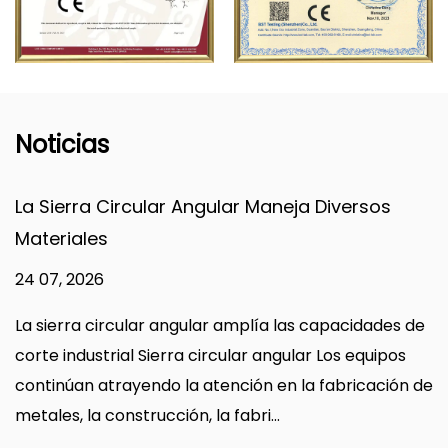
Noticias
lar Maneja Diversos
Conceptos Básicos De La
Eléctrica Que Todo Com
17 07, 2026
amplía las capacidades de
Qué hace realmente una sier
ular angular Los equipos
su forma más simple, una si
nción en la fabricación de
hace girar una hoja dentada
fabri...
permitiéndole atravesar ma