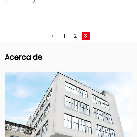
‹
1
2
3
Acerca de