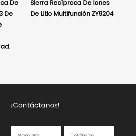
rica De
Sierra Recíproca De Iones
ZY91
53 De
De Litio Multifunción ZY9204
Sin
e
Aju
dad.
¡Contáctanos!