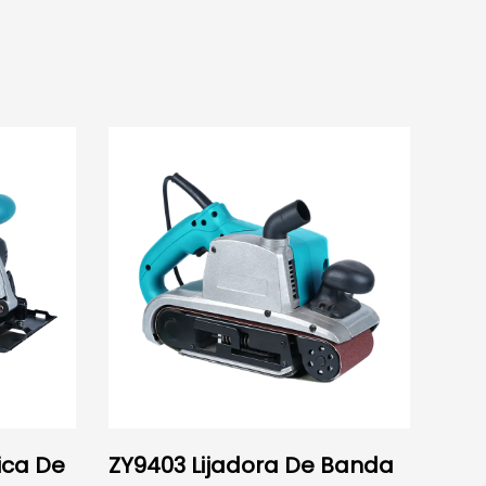
rica De
ZY9403 Lijadora De Banda
Sier