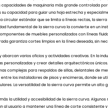
 las capacidades de maquinaria más grande controlada p
 es su capacidad para guiar una hoja estrecha y especialm
 circular estándar que se limita a líneas rectas, la sierr
alidad fundamental de la sierra curva la convierte en un 
omponentes de muebles personalizados con líneas fluida
rada garantiza cortes limpios en la línea deseada, sin nec
 abarcan varios oficios y actividades creativas. En la indu
 personalizadas y crear detalles arquitectónicos únicos.
mas complejas para respaldos de sillas, delantales de me
tre los instaladores de pisos y encimeras, donde se util
lares. La versatilidad de la sierra curva permite un alto
ás la utilidad y accesibilidad de la sierra curva. Alguno
n al usuario a mantener una línea de corte consistente y 