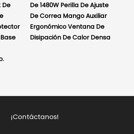
2 De
De 1480W Perilla De Ajuste
Mul
De
De Correa Mango Auxiliar
Vel
otector
Ergonómico Ventana De
Zy3
 Base
Disipación De Calor Densa
o.
¡Contáctanos!